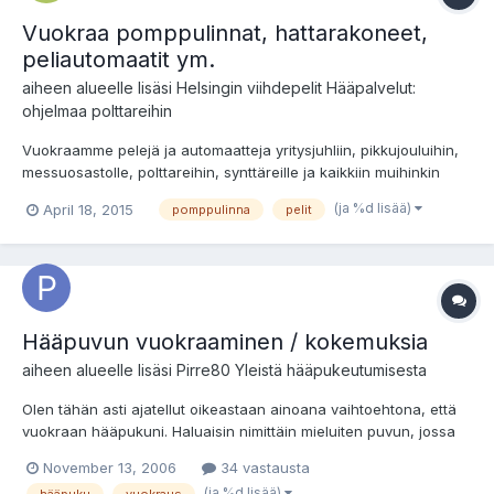
Vuokraa pomppulinnat, hattarakoneet,
peliautomaatit ym.
aiheen alueelle lisäsi
Helsingin viihdepelit
Hääpalvelut:
ohjelmaa polttareihin
Vuokraamme pelejä ja automaatteja yritysjuhliin, pikkujouluihin,
messuosastolle, polttareihin, synttäreille ja kaikkiin muihinkin
tilaisuuksiin - noudettuna tai asennettuna kuljetuksineen. Yli 50
(ja %d lisää)
April 18, 2015
pomppulinna
pelit
vuokralaitteen valikoimastat löydät pomppulinnat, sumopuvut,
nopeustestit, voimatestit, popcornkoneet,...
Hääpuvun vuokraaminen / kokemuksia
aiheen alueelle lisäsi
Pirre80
Yleistä hääpukeutumisesta
Olen tähän asti ajatellut oikeastaan ainoana vaihtoehtona, että
vuokraan hääpukuni. Haluaisin nimittäin mieluiten puvun, jossa
on hiukan enemmän kirjailuja yms, siksi puvun teettäminen (saati
November 13, 2006
34 vastausta
sitten ostaminen) saattaisi tulla tosi kalliiksi. Nyt kuitenkin aloin
(ja %d lisää)
hääpuku
vuokraus