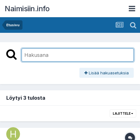
Naimisiin.info
Etusivu
Lisää hakuasetuksia
Löytyi 3 tulosta
LAJITTELE