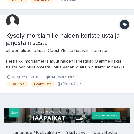
miettimään, että miksikähän jonkin ti...
Kysely morsiamille häiden koristelusta ja
järjestämisestä
aiheen alueelle lisäsi Guest
Yleistä häävalmisteluista
Hei kaikki morsiamet ja muut häiden järjestäjät! Olemme kaksi
naista pohjoissuomesta, jotka vähän yllättäin hurahtivat hää- ja
juhlahumun maailmaan. Haluaisimme tehdä tätä jokin päivä
August 6, 2012
14 vastausta
päätyöksemme ja olemme suunnitelleet mielestämme toimivan
(ja %d lisää)
Hääjuhla
Hääkoriste
konseptin. Olemme starttaamassa yritystä, jonka kautta asi...
Language / Kielivalinta
Yksityisyys
Ota yhteyttä