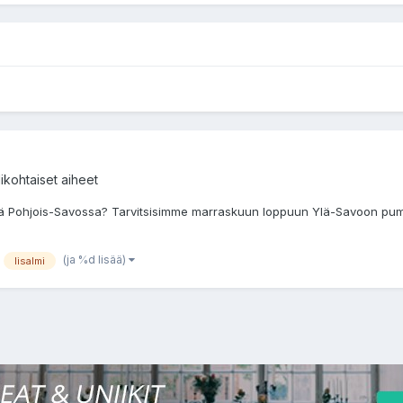
dikohtaiset aiheet
ä Pohjois-Savossa? Tarvitsisimme marraskuun loppuun Ylä-Savoon pumpp
(ja %d lisää)
Iisalmi