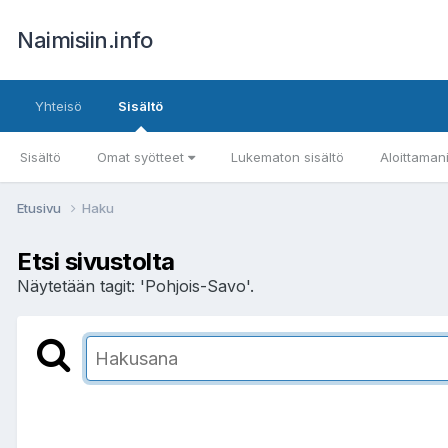
Naimisiin.info
Yhteisö
Sisältö
Sisältö
Omat syötteet
Lukematon sisältö
Aloittaman
Etusivu
Haku
Etsi sivustolta
Näytetään tagit: 'Pohjois-Savo'.