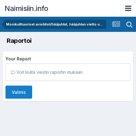
Naimisiin.info
Monikulttuuriset avioliitot/hääjuhlat, hääjuhlan vietto ulkomailla
Raportoi
Your Report
Voit lisätä viestin raportin mukaan.
Valmis