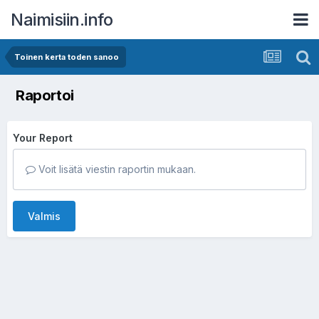
Naimisiin.info
Toinen kerta toden sanoo
Raportoi
Your Report
Voit lisätä viestin raportin mukaan.
Valmis