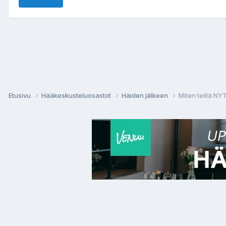
Etusivu
Hääkeskusteluosastot
Häiden jälkeen
Miten teillä N