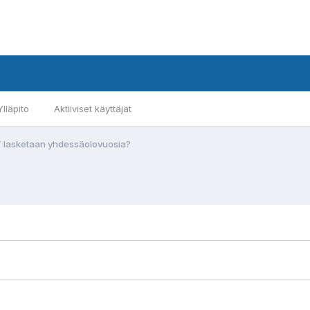
Ylläpito
Aktiiviset käyttäjät
YT lasketaan yhdessäolovuosia?