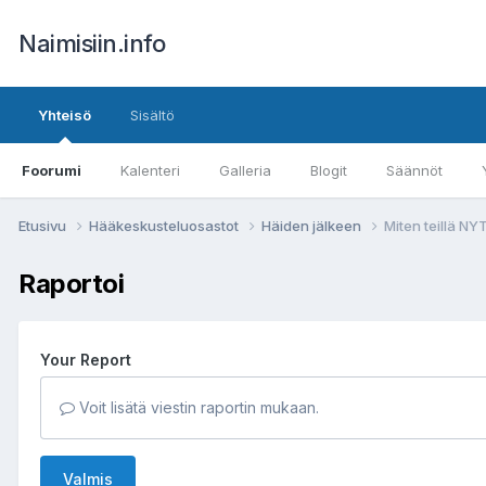
Naimisiin.info
Yhteisö
Sisältö
Foorumi
Kalenteri
Galleria
Blogit
Säännöt
Etusivu
Hääkeskusteluosastot
Häiden jälkeen
Miten teillä N
Raportoi
Your Report
Voit lisätä viestin raportin mukaan.
Valmis