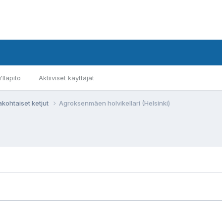
Ylläpito
Aktiiviset käyttäjät
akohtaiset ketjut
Agroksenmäen holvikellari (Helsinki)