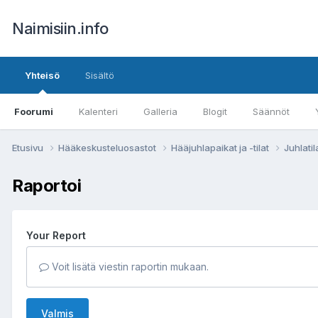
Naimisiin.info
Yhteisö
Sisältö
Foorumi
Kalenteri
Galleria
Blogit
Säännöt
Etusivu
Hääkeskusteluosastot
Hääjuhlapaikat ja -tilat
Juhlatil
Raportoi
Your Report
Voit lisätä viestin raportin mukaan.
Valmis