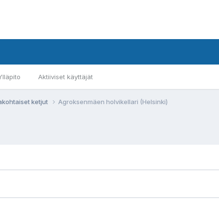
Ylläpito
Aktiiviset käyttäjät
akohtaiset ketjut
Agroksenmäen holvikellari (Helsinki)