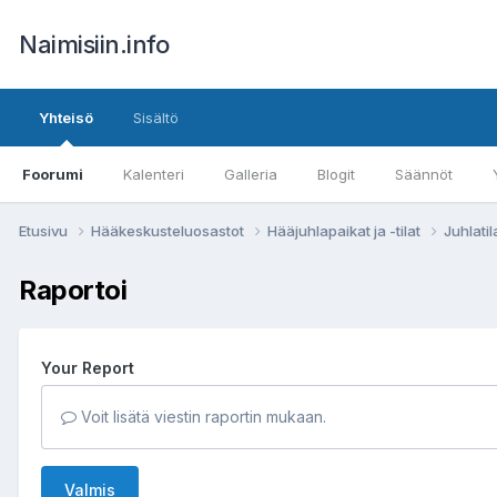
Naimisiin.info
Yhteisö
Sisältö
Foorumi
Kalenteri
Galleria
Blogit
Säännöt
Etusivu
Hääkeskusteluosastot
Hääjuhlapaikat ja -tilat
Juhlatil
Raportoi
Your Report
Voit lisätä viestin raportin mukaan.
Valmis