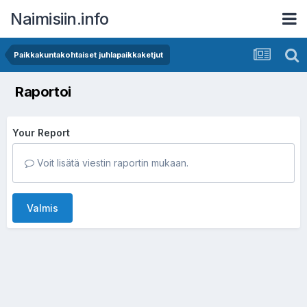
Naimisiin.info
Paikkakuntakohtaiset juhlapaikkaketjut
Raportoi
Your Report
Voit lisätä viestin raportin mukaan.
Valmis