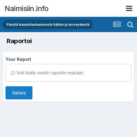
Naimisiin.info
Yleistä kaunistautumisesta häihin ja terveydestä
Raportoi
Your Report
Voit lisätä viestin raportin mukaan.
Valmis