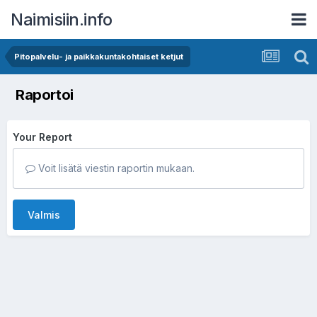
Naimisiin.info
Pitopalvelu- ja paikkakuntakohtaiset ketjut
Raportoi
Your Report
Voit lisätä viestin raportin mukaan.
Valmis