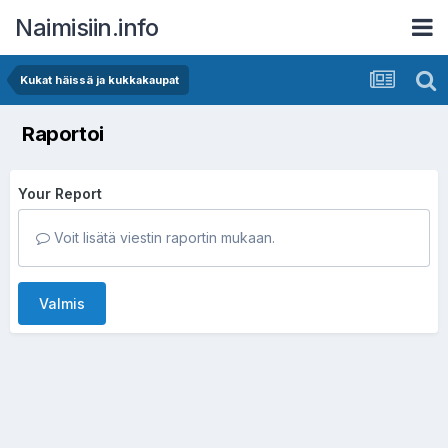
Naimisiin.info
Kukat häissä ja kukkakaupat
Raportoi
Your Report
Voit lisätä viestin raportin mukaan.
Valmis