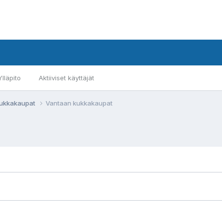
Ylläpito
Aktiiviset käyttäjät
 kukkakaupat
Vantaan kukkakaupat