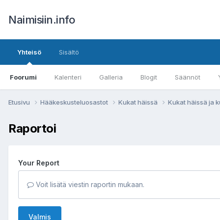
Naimisiin.info
Yhteisö
Sisältö
Foorumi
Kalenteri
Galleria
Blogit
Säännöt
Etusivu
Hääkeskusteluosastot
Kukat häissä
Kukat häissä ja
Raportoi
Your Report
Voit lisätä viestin raportin mukaan.
Valmis