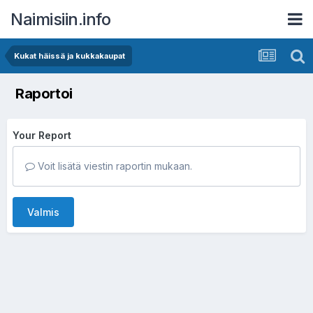
Naimisiin.info
Kukat häissä ja kukkakaupat
Raportoi
Your Report
Voit lisätä viestin raportin mukaan.
Valmis