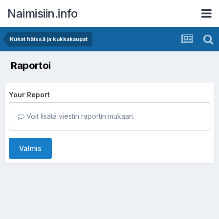
Naimisiin.info
Kukat häissä ja kukkakaupat
Raportoi
Your Report
Voit lisätä viestin raportin mukaan.
Valmis