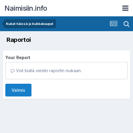
Naimisiin.info
Kukat häissä ja kukkakaupat
Raportoi
Your Report
Voit lisätä viestin raportin mukaan.
Valmis