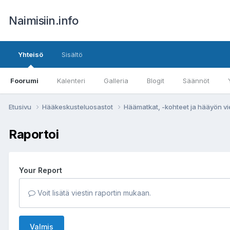
Naimisiin.info
Yhteisö
Sisältö
Foorumi
Kalenteri
Galleria
Blogit
Säännöt
Etusivu
Hääkeskusteluosastot
Häämatkat, -kohteet ja hääyön vi
Raportoi
Your Report
Voit lisätä viestin raportin mukaan.
Valmis