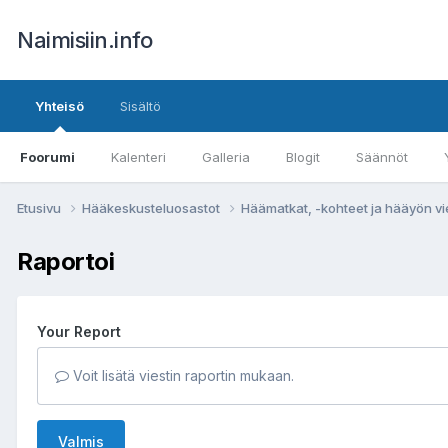
Naimisiin.info
Yhteisö
Sisältö
Foorumi
Kalenteri
Galleria
Blogit
Säännöt
Etusivu
Hääkeskusteluosastot
Häämatkat, -kohteet ja hääyön vi
Raportoi
Your Report
Voit lisätä viestin raportin mukaan.
Valmis