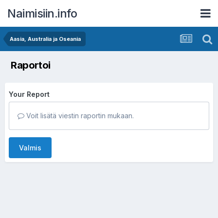
Naimisiin.info
Aasia, Australia ja Oseania
Raportoi
Your Report
Voit lisätä viestin raportin mukaan.
Valmis