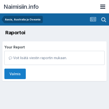
Naimisiin.info
Aasia, Australia ja Oseania
Raportoi
Your Report
Voit lisätä viestin raportin mukaan.
Valmis