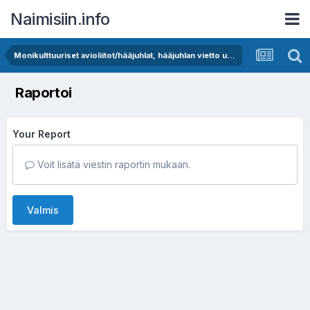
Naimisiin.info
Monikulttuuriset avioliitot/hääjuhlat, hääjuhlan vietto ulkomailla
Raportoi
Your Report
Voit lisätä viestin raportin mukaan.
Valmis