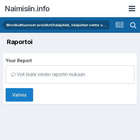
Naimisiin.info
Monikulttuuriset avioliitot/hääjuhlat, hääjuhlan vietto ulkomailla
Raportoi
Your Report
Voit lisätä viestin raportin mukaan.
Valmis