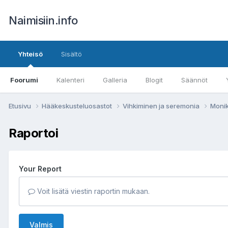
Naimisiin.info
Yhteisö
Sisältö
Foorumi
Kalenteri
Galleria
Blogit
Säännöt
Etusivu
Hääkeskusteluosastot
Vihkiminen ja seremonia
Monik
Raportoi
Your Report
Voit lisätä viestin raportin mukaan.
Valmis