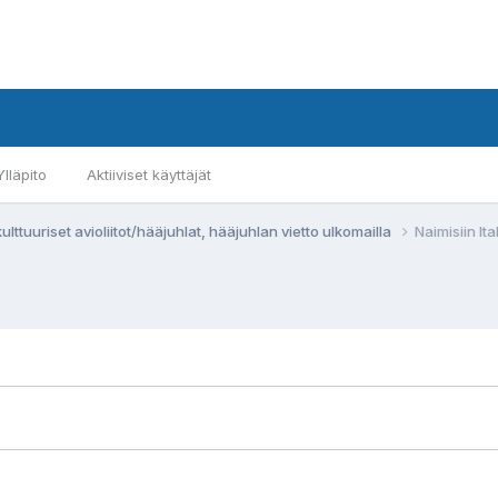
Ylläpito
Aktiiviset käyttäjät
ulttuuriset avioliitot/hääjuhlat, hääjuhlan vietto ulkomailla
Naimisiin It