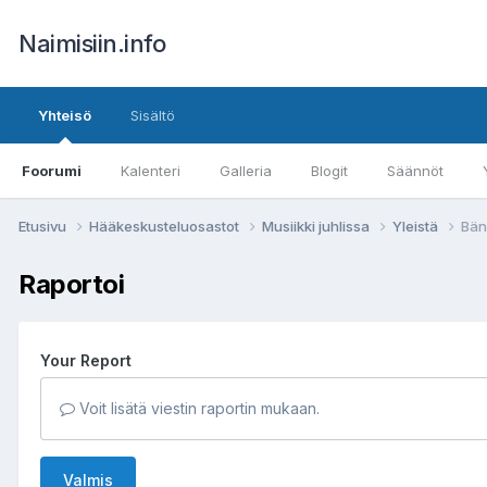
Naimisiin.info
Yhteisö
Sisältö
Foorumi
Kalenteri
Galleria
Blogit
Säännöt
Etusivu
Hääkeskusteluosastot
Musiikki juhlissa
Yleistä
Bän
Raportoi
Your Report
Voit lisätä viestin raportin mukaan.
Valmis