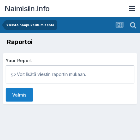
Naimisiin.info
Yleistä hääpukeutumisesta
Raportoi
Your Report
Voit lisätä viestin raportin mukaan.
Valmis