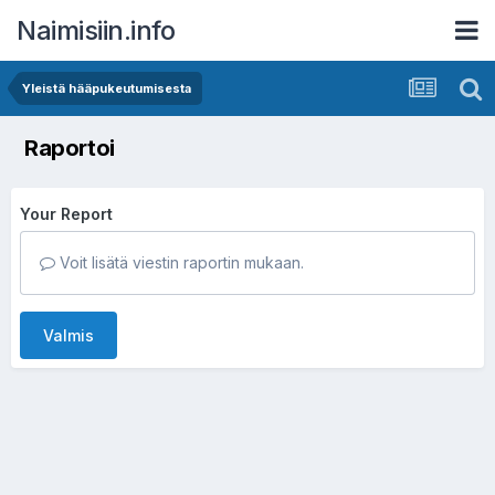
Naimisiin.info
Yleistä hääpukeutumisesta
Raportoi
Your Report
Voit lisätä viestin raportin mukaan.
Valmis