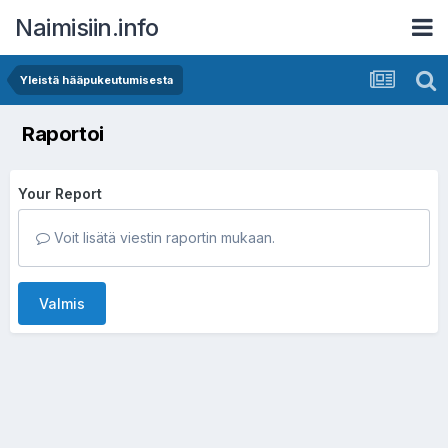
Naimisiin.info
Yleistä hääpukeutumisesta
Raportoi
Your Report
Voit lisätä viestin raportin mukaan.
Valmis