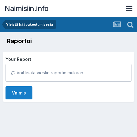
Naimisiin.info
Yleistä hääpukeutumisesta
Raportoi
Your Report
Voit lisätä viestin raportin mukaan.
Valmis