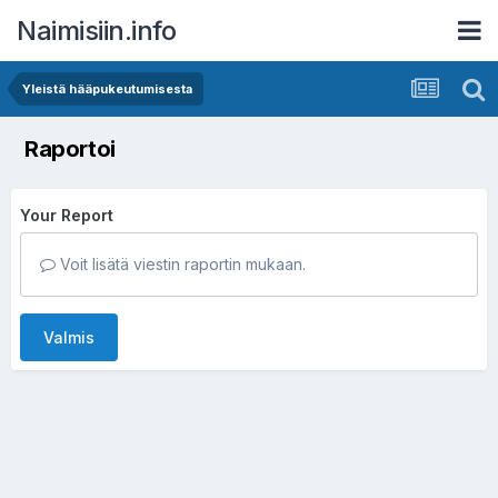
Naimisiin.info
Yleistä hääpukeutumisesta
Raportoi
Your Report
Voit lisätä viestin raportin mukaan.
Valmis