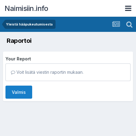
Naimisiin.info
Yleistä hääpukeutumisesta
Raportoi
Your Report
Voit lisätä viestin raportin mukaan.
Valmis