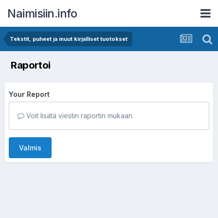
Naimisiin.info
Tekstit, puheet ja muut kirjalliset tuotokset
Raportoi
Your Report
Voit lisätä viestin raportin mukaan.
Valmis