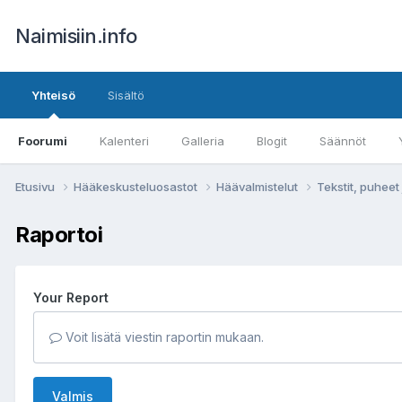
Naimisiin.info
Yhteisö
Sisältö
Foorumi
Kalenteri
Galleria
Blogit
Säännöt
Etusivu
Hääkeskusteluosastot
Häävalmistelut
Tekstit, puheet 
Raportoi
Your Report
Voit lisätä viestin raportin mukaan.
Valmis