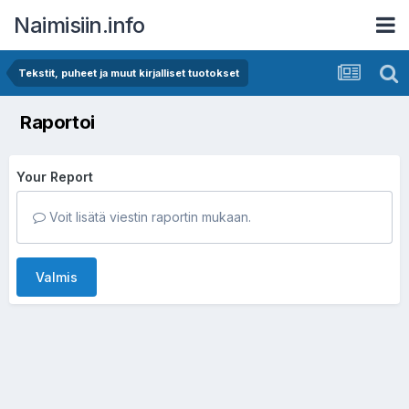
Naimisiin.info
Tekstit, puheet ja muut kirjalliset tuotokset
Raportoi
Your Report
Voit lisätä viestin raportin mukaan.
Valmis