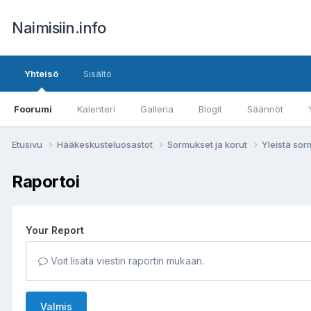
Naimisiin.info
Yhteisö
Sisältö
Foorumi
Kalenteri
Galleria
Blogit
Säännöt
Etusivu
Hääkeskusteluosastot
Sormukset ja korut
Yleistä sor
Raportoi
Your Report
Voit lisätä viestin raportin mukaan.
Valmis