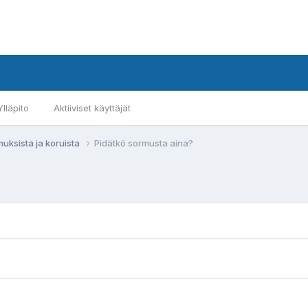
Ylläpito
Aktiiviset käyttäjät
muksista ja koruista
Pidätkö sormusta aina?