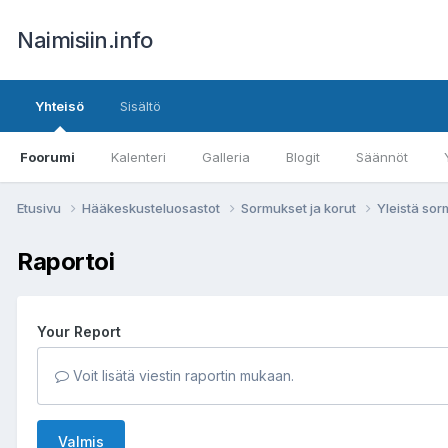
Naimisiin.info
Yhteisö
Sisältö
Foorumi
Kalenteri
Galleria
Blogit
Säännöt
Etusivu
Hääkeskusteluosastot
Sormukset ja korut
Yleistä sor
Raportoi
Your Report
Voit lisätä viestin raportin mukaan.
Valmis