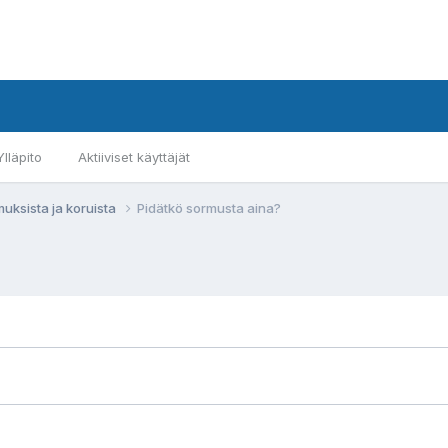
Ylläpito
Aktiiviset käyttäjät
muksista ja koruista
Pidätkö sormusta aina?