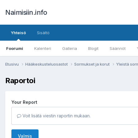
Naimisiin.info
Yhteisö
Sisältö
Foorumi
Kalenteri
Galleria
Blogit
Säännöt
Etusivu
Hääkeskusteluosastot
Sormukset ja korut
Yleistä sor
Raportoi
Your Report
Voit lisätä viestin raportin mukaan.
Valmis