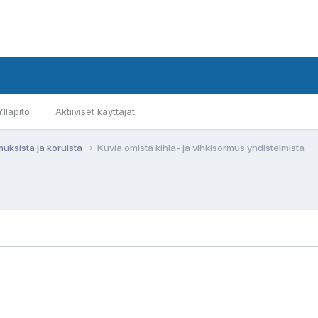
Ylläpito
Aktiiviset käyttäjät
muksista ja koruista
Kuvia omista kihla- ja vihkisormus yhdistelmista