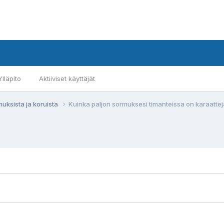
Ylläpito
Aktiiviset käyttäjät
muksista ja koruista
Kuinka paljon sormuksesi timanteissa on karaattej