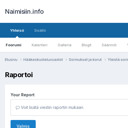
Naimisiin.info
Yhteisö
Sisältö
Foorumi
Kalenteri
Galleria
Blogit
Säännöt
Etusivu
Hääkeskusteluosastot
Sormukset ja korut
Yleistä sor
Raportoi
Your Report
Voit lisätä viestin raportin mukaan.
Valmis