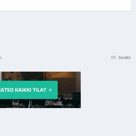
a
Sisältö