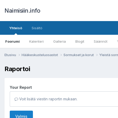
Naimisiin.info
Yhteisö
Sisältö
Foorumi
Kalenteri
Galleria
Blogit
Säännöt
Etusivu
Hääkeskusteluosastot
Sormukset ja korut
Yleistä sor
Raportoi
Your Report
Voit lisätä viestin raportin mukaan.
Valmis