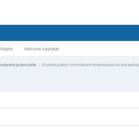
Ylläpito
Aktiiviset käyttäjät
muksista ja koruista
Kuinka paljon sormuksesi timanteissa on karaattej