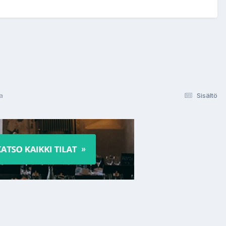
a
Sisältö