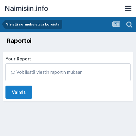
Naimisiin.info
Yleistä sormuksista ja koruista
Raportoi
Your Report
Voit lisätä viestin raportin mukaan.
Valmis