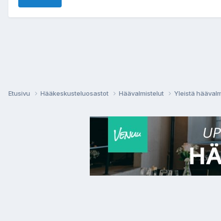
Etusivu
Hääkeskusteluosastot
Häävalmistelut
Yleistä häävalm