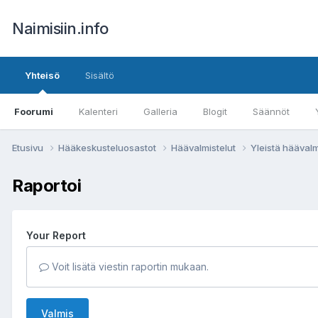
Naimisiin.info
Yhteisö
Sisältö
Foorumi
Kalenteri
Galleria
Blogit
Säännöt
Etusivu
Hääkeskusteluosastot
Häävalmistelut
Yleistä häävalm
Raportoi
Your Report
Voit lisätä viestin raportin mukaan.
Valmis