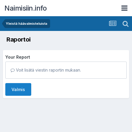
Naimisiin.info
Yleistä häävalmisteluista
Raportoi
Your Report
Voit lisätä viestin raportin mukaan.
Valmis