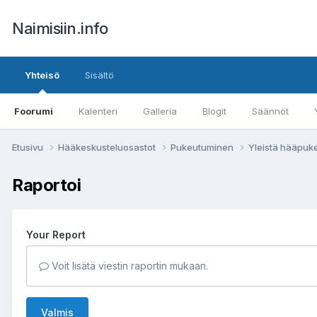
Naimisiin.info
Yhteisö
Sisältö
Foorumi
Kalenteri
Galleria
Blogit
Säännöt
Etusivu
Hääkeskusteluosastot
Pukeutuminen
Yleistä hääpuk
Raportoi
Your Report
Voit lisätä viestin raportin mukaan.
Valmis