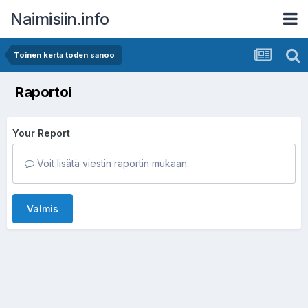
Naimisiin.info
Toinen kerta toden sanoo
Raportoi
Your Report
Voit lisätä viestin raportin mukaan.
Valmis