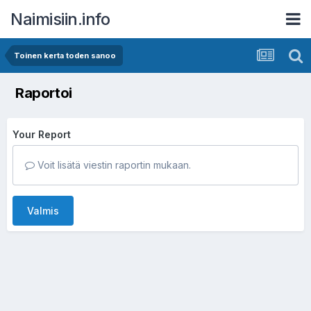
Naimisiin.info
Toinen kerta toden sanoo
Raportoi
Your Report
Voit lisätä viestin raportin mukaan.
Valmis