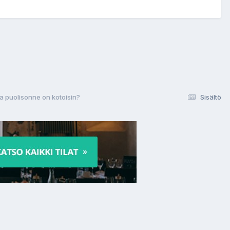
a puolisonne on kotoisin?
Sisältö