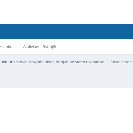
Ylläpito
Aktiiviset käyttäjät
ulttuuriset avioliitot/hääjuhlat, hääjuhlan vietto ulkomailla
Mistä maast