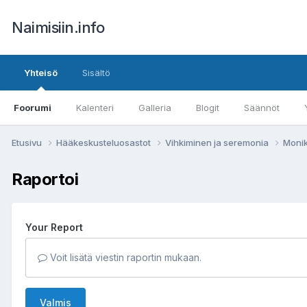
Naimisiin.info
Yhteisö
Sisältö
Foorumi
Kalenteri
Galleria
Blogit
Säännöt
Etusivu
Hääkeskusteluosastot
Vihkiminen ja seremonia
Monik
Raportoi
Your Report
Voit lisätä viestin raportin mukaan.
Valmis