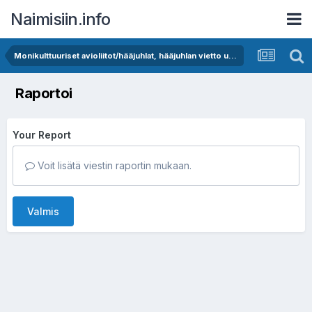
Naimisiin.info
Monikulttuuriset avioliitot/hääjuhlat, hääjuhlan vietto ulkomailla
Raportoi
Your Report
Voit lisätä viestin raportin mukaan.
Valmis