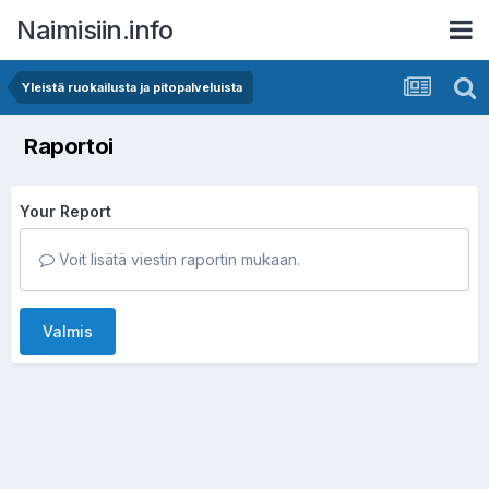
Naimisiin.info
Yleistä ruokailusta ja pitopalveluista
Raportoi
Your Report
Voit lisätä viestin raportin mukaan.
Valmis