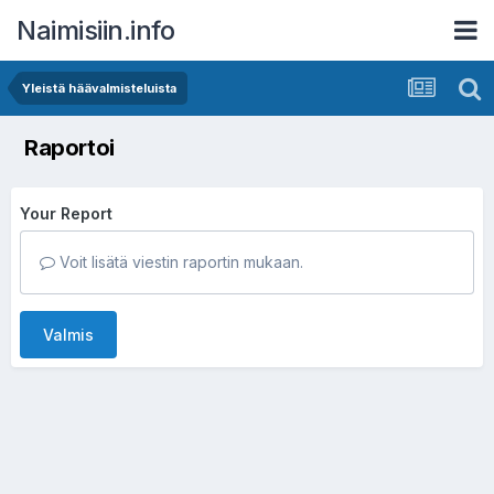
Naimisiin.info
Yleistä häävalmisteluista
Raportoi
Your Report
Voit lisätä viestin raportin mukaan.
Valmis