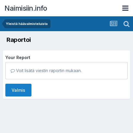
Naimisiin.info
Yleistä häävalmisteluista
Raportoi
Your Report
Voit lisätä viestin raportin mukaan.
Valmis