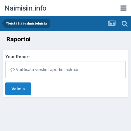
Naimisiin.info
Yleistä häävalmisteluista
Raportoi
Your Report
Voit lisätä viestin raportin mukaan.
Valmis