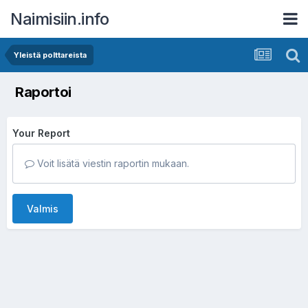
Naimisiin.info
Yleistä polttareista
Raportoi
Your Report
Voit lisätä viestin raportin mukaan.
Valmis